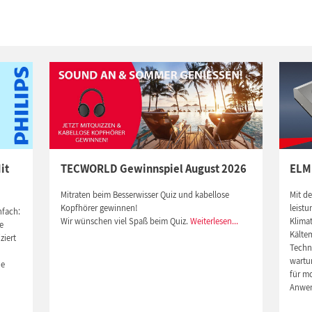
it
TECWORLD Gewinnspiel August 2026
ELM
Mitraten beim Besserwisser Quiz und kabellose
Mit d
Kopfhörer gewinnen!
leistu
nfach:
Wir wünschen viel Spaß beim Quiz.
Weiterlesen...
Klima
e
Kältem
ziert
Techno
wartu
de
für m
Anwe