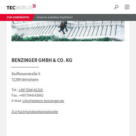
ZUM GEWINNSPIEL
Gewinne kabellose Kopfhörer!
BENZINGER GMBH & CO. KG
Raiffeisenstraße 5
71299 Wimsheim
Tel.:
+49(7044)41316
Fax.: +49(7044)43662
E-Mail:
info@elektro-benzinger.de
Zur Fachhandwerkerwebseite