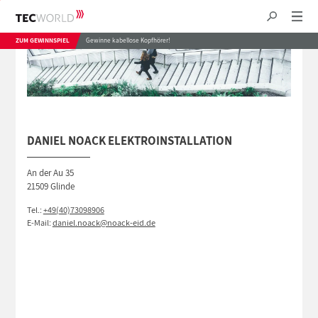
ZUM GEWINNSPIEL
Gewinne kabellose Kopfhörer!
DANIEL NOACK ELEKTROINSTALLATION
An der Au 35
21509 Glinde
Tel.:
+49(40)73098906
E-Mail:
daniel.noack@noack-eid.de