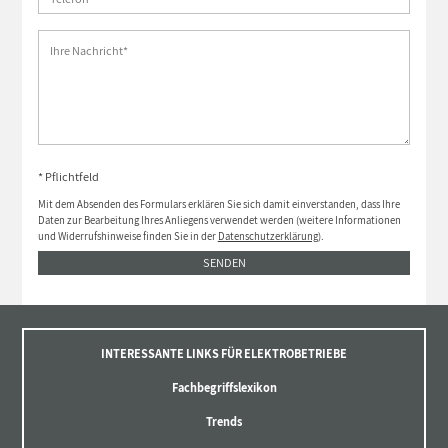
* Pflichtfeld
Mit dem Absenden des Formulars erklären Sie sich damit einverstanden, dass Ihre
Daten zur Bearbeitung Ihres Anliegens verwendet werden (weitere Informationen
und Widerrufshinweise finden Sie in der
Datenschutzerklärung
).
SENDEN
INTERESSANTE LINKS FÜR ELEKTROBETRIEBE
Fachbegriffslexikon
Trends