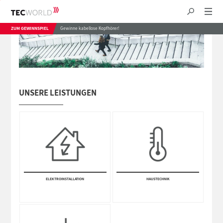
ZUM GEWINNSPIEL
Gewinne kabellose Kopfhörer!
UNSERE LEISTUNGEN
ELEKTRO­INSTALLA­TION
HAUSTECHNIK