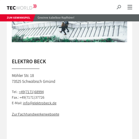
ZUM GEWINNSPIEL
Gewinne kabellose Kopfhörer!
ELEKTRO BECK
Möhler Str. 18
73525 Schwäbisch Gmünd
Tel.:
+49(7171)68994
Fax.: +49(7171)37726
E-Mail:
info@elektrobeck.de
Zur Fachhandwerkerwebseite