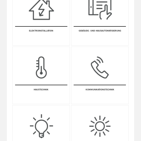
ELEKTRO­INSTALLA­TION
GEBÄUDE- UND HAUSAUTOMATISIERUNG
HAUSTECHNIK
KOMM­UNI­KATIONS­TECHNIK