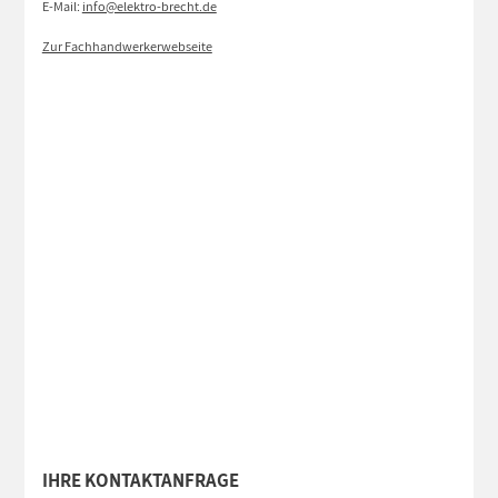
E-Mail:
info@elektro-brecht.de
Zur Fachhandwerkerwebseite
IHRE KONTAKTANFRAGE