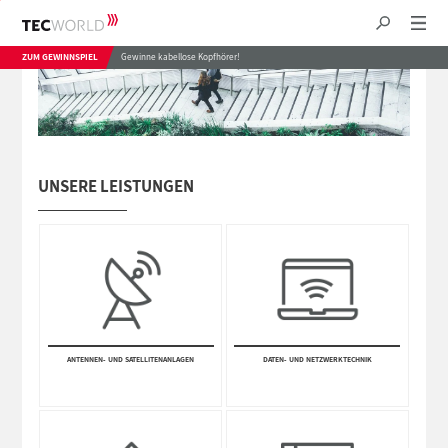
ZUM GEWINNSPIEL
Gewinne kabellose Kopfhörer!
UNSERE LEISTUNGEN
ANTEN­NEN- UND SATE­LLITEN­ANLAGEN
DATEN- UND NETZWERK­TECHNIK