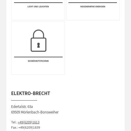
LICHT UND LEUCHTEN
REGENERATIVE ENERGIEN
SICHERHEITS­TECHNIK
ELEKTRO-BRECHT
Edertalstr. 63a
69509 Mörlenbach-Bonsweiher
Tel.:
+49(6209)1613
Fax.: +49(6209)1839