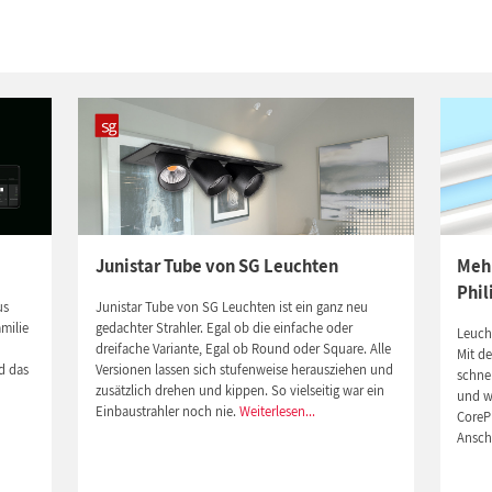
Junistar Tube von SG Leuchten
Mehr
Phil
us
Junistar Tube von SG Leuchten ist ein ganz neu
milie
gedachter Strahler. Egal ob die einfache oder
Leucht
dreifache Variante, Egal ob Round oder Square. Alle
Mit de
d das
Versionen lassen sich stufenweise herausziehen und
schne
zusätzlich drehen und kippen. So vielseitig war ein
und wi
n
Einbaustrahler noch nie.
Weiterlesen...
CoreP
Ansch