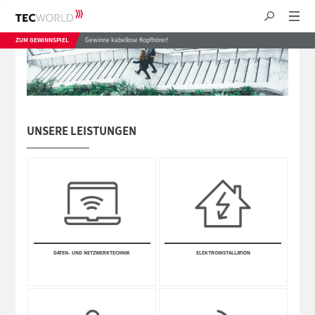
ZUM GEWINNSPIEL
Gewinne kabellose Kopfhörer!
UNSERE LEISTUNGEN
DATEN- UND NETZWERK­TECHNIK
ELEKTRO­INSTALLA­TION