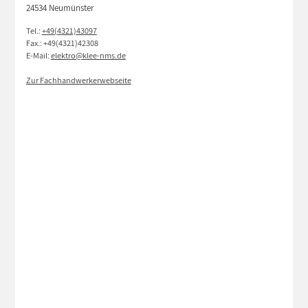
24534 Neumünster
Tel.:
+49(4321)43097
Fax.: +49(4321)42308
E-Mail:
elektro@klee-nms.de
Zur Fachhandwerkerwebseite