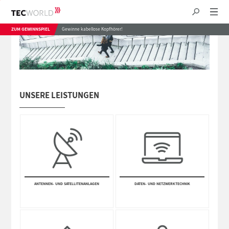
ZUM GEWINNSPIEL
Gewinne kabellose Kopfhörer!
UNSERE LEISTUNGEN
ANTEN­NEN- UND SATE­LLITEN­ANLAGEN
DATEN- UND NETZWERK­TECHNIK