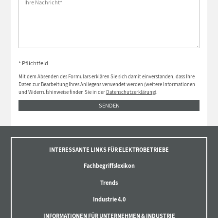
* Pflichtfeld
Mit dem Absenden des Formulars erklären Sie sich damit einverstanden, dass Ihre
Daten zur Bearbeitung Ihres Anliegens verwendet werden (weitere Informationen
und Widerrufshinweise finden Sie in der
Datenschutzerklärung
).
SENDEN
INTERESSANTE LINKS FÜR ELEKTROBETRIEBE
Fachbegriffslexikon
Trends
Industrie 4.0
INFORMATIONEN FÜR UNTERNEHMEN & INDUSTRIE