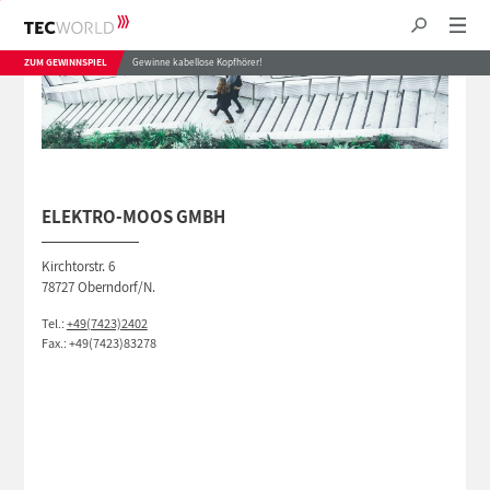
ZUM GEWINNSPIEL
Gewinne kabellose Kopfhörer!
ELEKTRO-MOOS GMBH
Kirchtorstr. 6
78727 Oberndorf/N.
Tel.:
+49(7423)2402
Fax.: +49(7423)83278