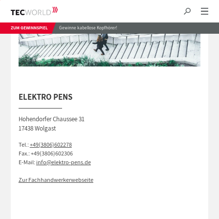
ZUM GEWINNSPIEL
Gewinne kabellose Kopfhörer!
ELEKTRO PENS
Hohendorfer Chaussee 31
17438 Wolgast
Tel.:
+49(3806)602278
Fax.: +49(3806)602306
E-Mail:
info@elektro-pens.de
Zur Fachhandwerkerwebseite