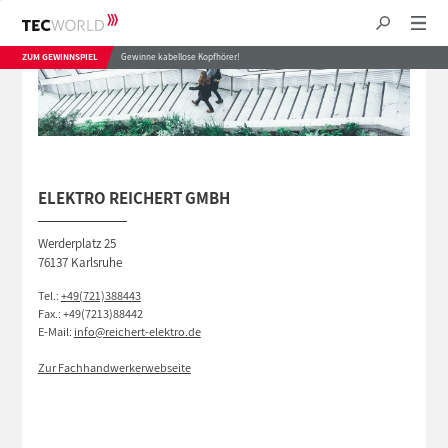
ZUM GEWINNSPIEL
Gewinne kabellose Kopfhörer!
ELEKTRO REICHERT GMBH
Werderplatz 25
76137 Karlsruhe
Tel.:
+49(721)388443
Fax.: +49(7213)88442
E-Mail:
info@reichert-elektro.de
Zur Fachhandwerkerwebseite