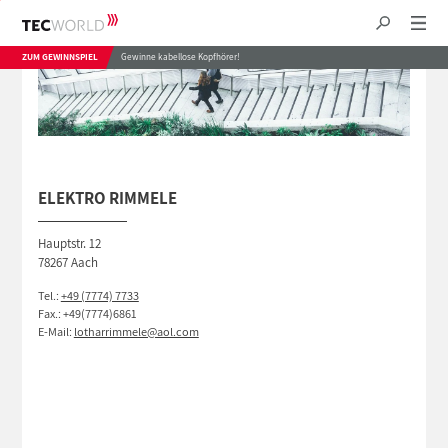
ZUM GEWINNSPIEL
Gewinne kabellose Kopfhörer!
ELEKTRO RIMMELE
Hauptstr. 12
78267 Aach
Tel.:
+49 (7774) 7733
Fax.: +49(7774)6861
E-Mail:
lotharrimmele@aol.com