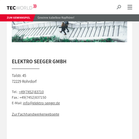
ZUM GEWINNSPIEL
Gewinne kabellose Kopfhörer!
ELEKTRO SEEGER GMBH
Talstr. 45
72229 Rohrdorf
Tel.:
+49(7452)83710
Fax.: +49(7452)837150
E-Mail:
info@elektro-seeger.de
Zur Fachhandwerkerwebseite