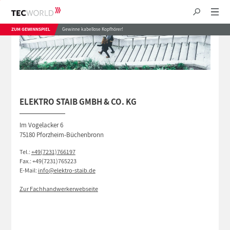
ZUM GEWINNSPIEL
Gewinne kabellose Kopfhörer!
ELEKTRO STAIB GMBH & CO. KG
Im Vogelacker 6
75180 Pforzheim-Büchenbronn
Tel.:
+49(7231)766197
Fax.: +49(7231)765223
E-Mail:
info@elektro-staib.de
Zur Fachhandwerkerwebseite