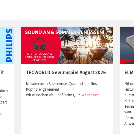
it
TECWORLD Gewinnspiel August 2026
ELM
Mitraten beim Besserwisser Quiz und kabellose
Mit d
Kopfhörer gewinnen!
leistu
nfach:
Wir wünschen viel Spaß beim Quiz.
Weiterlesen...
Klima
e
Kältem
ziert
Techno
wartu
de
für m
Anwe