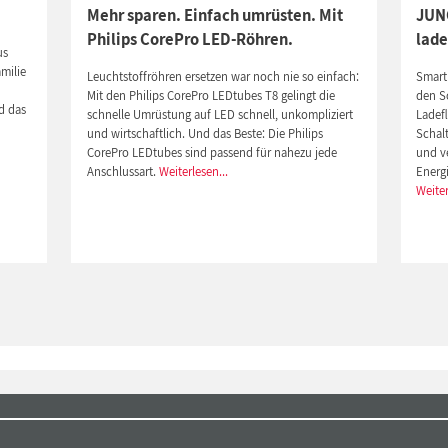
Mehr sparen. Einfach umrüsten. Mit
JUNG
Philips CorePro LED-Röhren.
lade
us
milie
Leuchtstoffröhren ersetzen war noch nie so einfach:
Smart
Mit den Philips CorePro LEDtubes T8 gelingt die
den S
d das
schnelle Umrüstung auf LED schnell, unkompliziert
Ladef
und wirtschaftlich. Und das Beste: Die Philips
Schal
n
CorePro LEDtubes sind passend für nahezu jede
und ve
Anschlussart.
Weiterlesen...
Energ
Weiter