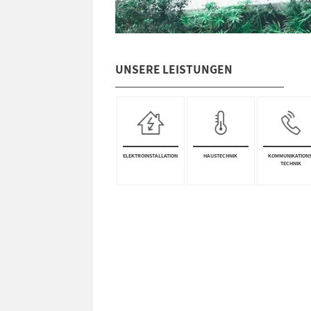
UNSERE LEISTUNGEN
ELEKTRO­INSTALLA­TION
HAUSTECHNIK
KOMM­UNI­KATION
TECHNIK