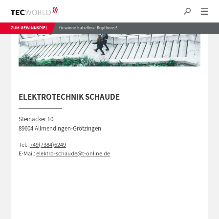
ZUM GEWINNSPIEL
Gewinne kabellose Kopfhörer!
ELEKTROTECHNIK SCHAUDE
Steinäcker 10
89604 Allmendingen-Grötzingen
Tel.:
+49(7384)6249
E-Mail:
elektro-schaude@t-online.de