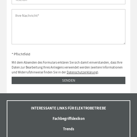
* Pflichtfeld
Mit dem Absenden des Formulars erklären Sie sich damit einverstanden, dass Ihre
Daten zur Bearbeitung Ihres Anliegens verwendet werden (weitere Informationen
und Widerrufshinweise finden Sie in der
Datenschutzerklärung
).
SENDEN
INTERESSANTE LINKS FÜR ELEKTROBETRIEBE
Fachbegriffslexikon
Trends