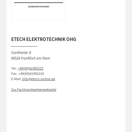
SICHERHEITS­TECHNIK
ETECH ELEKTROTECHNIK OHG
Güntherstr. 8
60528 Frankfurt am Main
Tel.:
+49(69)61992222
Fax.: +49(69)61992233
E-Mail:
info@etech-online.de
Zur Fachhandwerkerwebseite