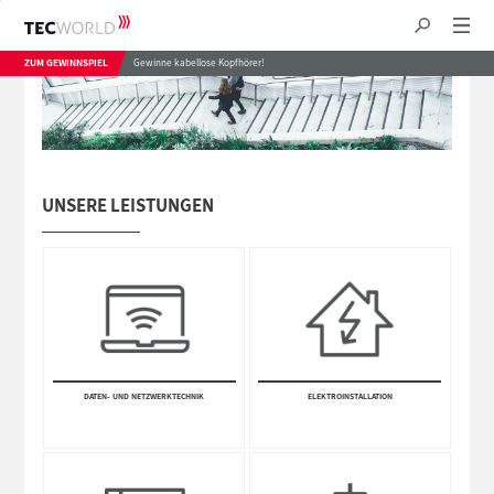
ZUM GEWINNSPIEL
Gewinne kabellose Kopfhörer!
UNSERE LEISTUNGEN
DATEN- UND NETZWERK­TECHNIK
ELEKTRO­INSTALLA­TION