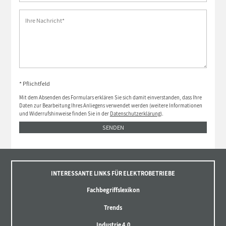
* Pflichtfeld
Mit dem Absenden des Formulars erklären Sie sich damit einverstanden, dass Ihre
Daten zur Bearbeitung Ihres Anliegens verwendet werden (weitere Informationen
und Widerrufshinweise finden Sie in der
Datenschutzerklärung
).
SENDEN
INTERESSANTE LINKS FÜR ELEKTROBETRIEBE
Fachbegriffslexikon
Trends
Industrie 4.0