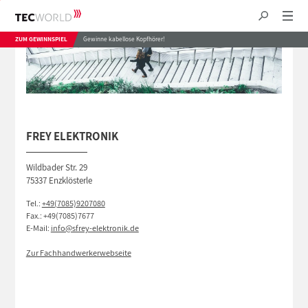
ZUM GEWINNSPIEL
Gewinne kabellose Kopfhörer!
FREY ELEKTRONIK
Wildbader Str. 29
75337 Enzklösterle
Tel.:
+49(7085)9207080
Fax.: +49(7085)7677
E-Mail:
info@sfrey-elektronik.de
Zur Fachhandwerkerwebseite