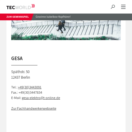
ZUM GEWINNSPIEL
Gewinne kabellose Kopfhörer!
GESA
Späthstr. 50
12437 Berlin
Tel.:
+49(30)3443091
Fax.: +49(30)3447834
E-Mail:
gesa-elektro@t-online.de
Zur Fachhandwerkerwebseite