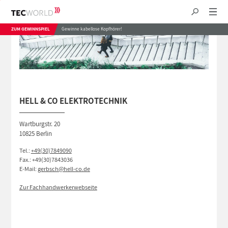
ZUM GEWINNSPIEL
Gewinne kabellose Kopfhörer!
HELL & CO ELEKTROTECHNIK
Wartburgstr. 20
10825 Berlin
Tel.:
+49(30)7849090
Fax.: +49(30)7843036
E-Mail:
gerbsch@hell-co.de
Zur Fachhandwerkerwebseite