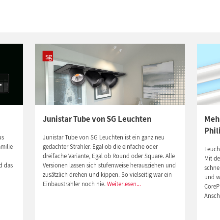
Junistar Tube von SG Leuchten
Mehr
Phil
us
Junistar Tube von SG Leuchten ist ein ganz neu
milie
gedachter Strahler. Egal ob die einfache oder
Leucht
dreifache Variante, Egal ob Round oder Square. Alle
Mit de
d das
Versionen lassen sich stufenweise herausziehen und
schne
zusätzlich drehen und kippen. So vielseitig war ein
und wi
n
Einbaustrahler noch nie.
Weiterlesen...
CoreP
Ansch