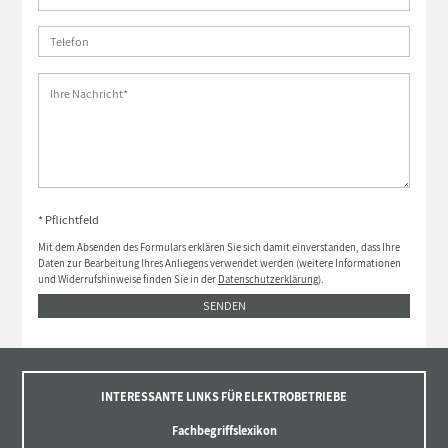
* Pflichtfeld
Mit dem Absenden des Formulars erklären Sie sich damit einverstanden, dass Ihre
Daten zur Bearbeitung Ihres Anliegens verwendet werden (weitere Informationen
und Widerrufshinweise finden Sie in der
Datenschutzerklärung
).
SENDEN
INTERESSANTE LINKS FÜR ELEKTROBETRIEBE
Fachbegriffslexikon