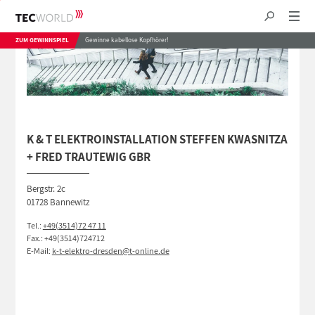
ZUM GEWINNSPIEL
Gewinne kabellose Kopfhörer!
K & T ELEKTROINSTALLATION STEFFEN KWASNITZA
+ FRED TRAUTEWIG GBR
Bergstr. 2c
01728 Bannewitz
Tel.:
+49(3514)72 47 11
Fax.: +49(3514)724712
E-Mail:
k-t-elektro-dresden@t-online.de