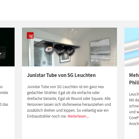
Junistar Tube von SG Leuchten
Mehr
Phil
us
Junistar Tube von SG Leuchten ist ein ganz neu
milie
gedachter Strahler. Egal ob die einfache oder
Leucht
dreifache Variante, Egal ob Round oder Square. Alle
Mit de
d das
Versionen lassen sich stufenweise herausziehen und
schne
zusätzlich drehen und kippen. So vielseitig war ein
und wi
n
Einbaustrahler noch nie.
Weiterlesen...
CoreP
Ansch