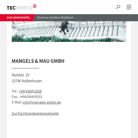
ZUM GEWINNSPIEL
Gewinne kabellose Kopfhörer!
MANGELS & MAU GMBH
Waldstr. 25
23746 Kellenhusen
Tel.:
+49(4364)1058
Fax.: +49(4364)9332
E-Mail:
info@mangels-gmbh.de
Zur Fachhandwerkerwebseite