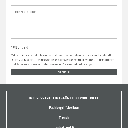
* Pflichtfeld
Mit dem Absenden des Formulars erklären Sie sich damit einverstanden, dass Ihre
Daten zur Bearbeitung Ihres Anliegens verwendet werden (weitere Informationen
und Widerrufshinweise finden Sie in der
Datenschutzerklärung
).
SENDEN
INTERESSANTE LINKS FÜR ELEKTROBETRIEBE
Fachbegriffslexikon
Trends
Industrie 4.0