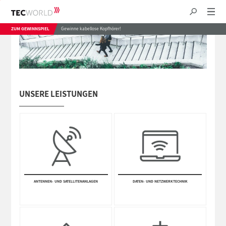
ZUM GEWINNSPIEL
Gewinne kabellose Kopfhörer!
UNSERE LEISTUNGEN
ANTEN­NEN- UND SATE­LLITEN­ANLAGEN
DATEN- UND NETZWERK­TECHNIK