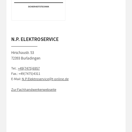
SICHERHEITS­TECHNIK
N.P. ELEKTROSERVICE
Hirschaustr. 53
72393 Burladingen
Tel.:
+49(7475)6957
Fax.: +49(7475)4311
E-Mail:
N.P.Elektroservice@t-online.de
Zur Fachhandwerkerwebseite