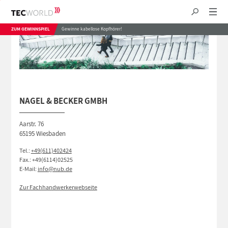
ZUM GEWINNSPIEL
Gewinne kabellose Kopfhörer!
NAGEL & BECKER GMBH
Aarstr. 76
65195 Wiesbaden
Tel.:
+49(611)402424
Fax.: +49(6114)02525
E-Mail:
info@nub.de
Zur Fachhandwerkerwebseite