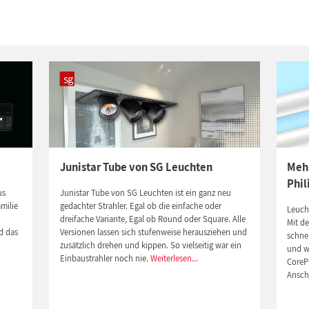
Junistar Tube von SG Leuchten
Mehr
Phil
us
Junistar Tube von SG Leuchten ist ein ganz neu
milie
gedachter Strahler. Egal ob die einfache oder
Leucht
dreifache Variante, Egal ob Round oder Square. Alle
Mit de
d das
Versionen lassen sich stufenweise herausziehen und
schne
zusätzlich drehen und kippen. So vielseitig war ein
und wi
n
Einbaustrahler noch nie.
Weiterlesen...
CoreP
Ansch