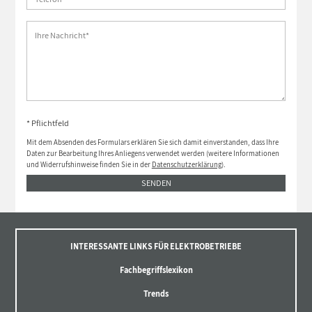
* Pflichtfeld
Mit dem Absenden des Formulars erklären Sie sich damit einverstanden, dass Ihre
Daten zur Bearbeitung Ihres Anliegens verwendet werden (weitere Informationen
und Widerrufshinweise finden Sie in der
Datenschutzerklärung
).
SENDEN
INTERESSANTE LINKS FÜR ELEKTROBETRIEBE
Fachbegriffslexikon
Trends