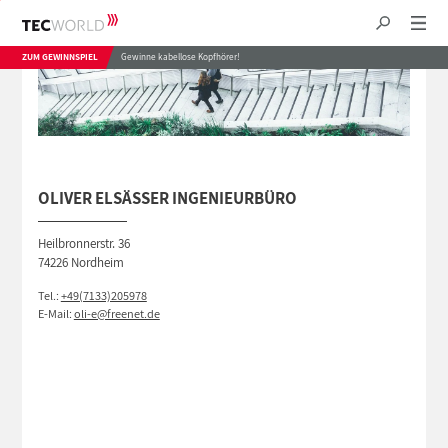
ZUM GEWINNSPIEL
Gewinne kabellose Kopfhörer!
OLIVER ELSÄSSER INGENIEURBÜRO
Heilbronnerstr. 36
74226 Nordheim
Tel.:
+49(7133)205978
E-Mail:
oli-e@freenet.de