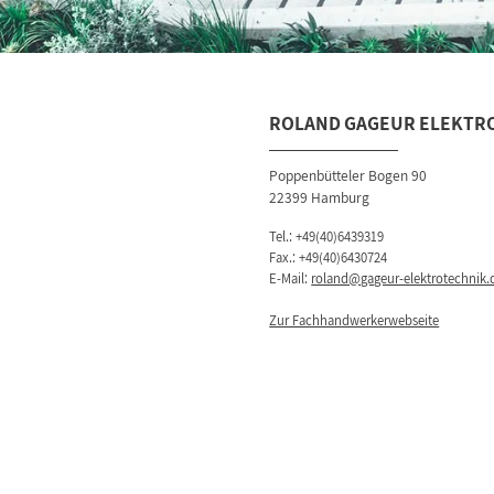
ROLAND GAGEUR ELEKTR
Poppenbütteler Bogen 90
22399 Hamburg
Tel.:
+49(40)6439319
Fax.: +49(40)6430724
E-Mail:
roland@gageur-elektrotechnik.
Zur Fachhandwerkerwebseite