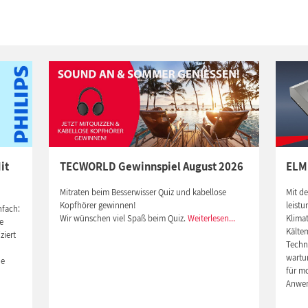
it
TECWORLD Gewinnspiel August 2026
ELM
Mitraten beim Besserwisser Quiz und kabellose
Mit d
Kopfhörer gewinnen!
leistu
nfach:
Wir wünschen viel Spaß beim Quiz.
Weiterlesen...
Klima
e
Kältem
ziert
Techno
wartu
de
für m
Anwe