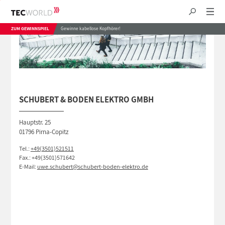
ZUM GEWINNSPIEL
Gewinne kabellose Kopfhörer!
SCHUBERT & BODEN ELEKTRO GMBH
Hauptstr. 25
01796 Pirna-Copitz
Tel.:
+49(3501)521511
Fax.: +49(3501)571642
E-Mail:
uwe.schubert@schubert-boden-elektro.de