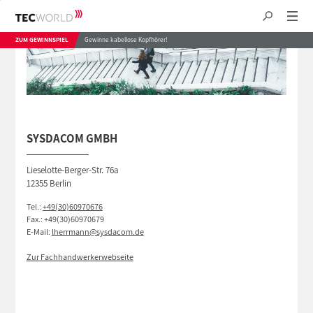
ZUM GEWINNSPIEL
Gewinne kabellose Kopfhörer!
SYSDACOM GMBH
Lieselotte-Berger-Str. 76a
12355 Berlin
Tel.:
+49(30)60970676
Fax.: +49(30)60970679
E-Mail:
lherrmann@sysdacom.de
Zur Fachhandwerkerwebseite