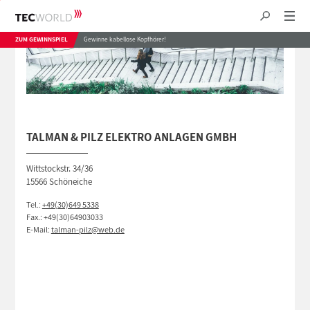
ZUM GEWINNSPIEL
Gewinne kabellose Kopfhörer!
TALMAN & PILZ ELEKTRO ANLAGEN GMBH
Wittstockstr. 34/36
15566 Schöneiche
Tel.:
+49(30)649 5338
Fax.: +49(30)64903033
E-Mail:
talman-pilz@web.de