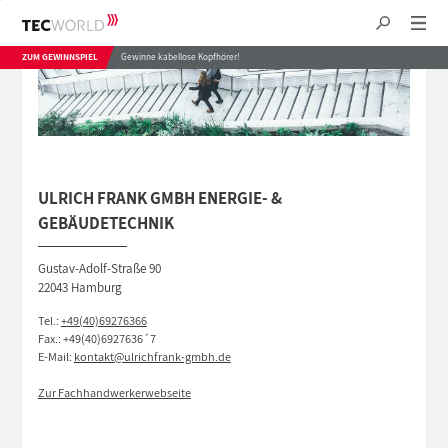
ZUM GEWINNSPIEL
Gewinne kabellose Kopfhörer!
ULRICH FRANK GMBH ENERGIE- &
GEBÄUDETECHNIK
Gustav-Adolf-Straße 90
22043 Hamburg
Tel.:
+49(40)69276366
Fax.: +49(40)6927636´7
E-Mail:
kontakt@ulrichfrank-gmbh.de
Zur Fachhandwerkerwebseite