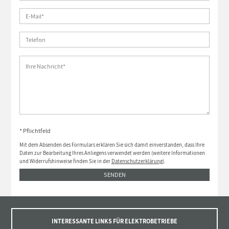
* Pflichtfeld
Mit dem Absenden des Formulars erklären Sie sich damit einverstanden, dass Ihre
Daten zur Bearbeitung Ihres Anliegens verwendet werden (weitere Informationen
und Widerrufshinweise finden Sie in der
Datenschutzerklärung
).
SENDEN
INTERESSANTE LINKS FÜR ELEKTROBETRIEBE