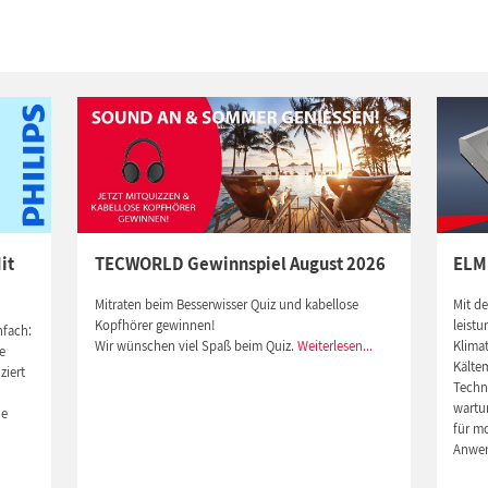
it
TECWORLD Gewinnspiel August 2026
ELM
Mitraten beim Besserwisser Quiz und kabellose
Mit d
Kopfhörer gewinnen!
leistu
nfach:
Wir wünschen viel Spaß beim Quiz.
Weiterlesen...
Klima
e
Kältem
ziert
Techno
wartu
de
für m
Anwe