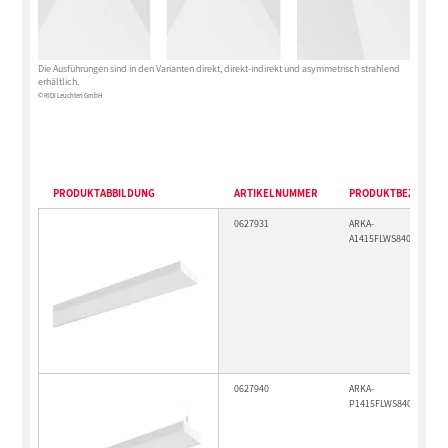
Die Ausführungen sind in den Varianten direkt, direkt-indirekt und asymmetrisch strahlend
erhältlich.
© RIDI Leuchten GmbH
PRODUKTABBILDUNG
ARTIKELNUMMER
PRODUKTBEZEICHN
0627931
ARKA-
A1415FLWS840MPO050
0627940
ARKA-
P1415FLWS840MPO065