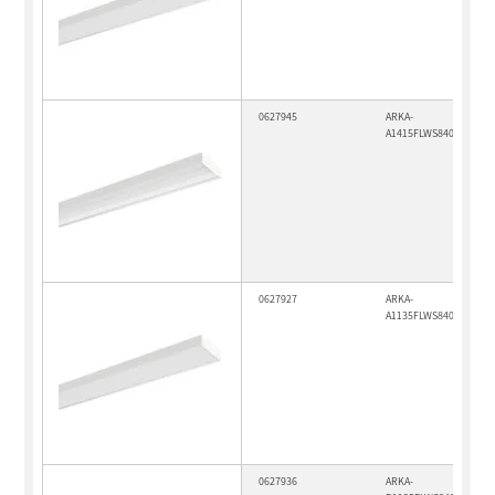
0627945
ARKA-
A1415FLWS840AS0600
0627927
ARKA-
A1135FLWS840MPO040
0627936
ARKA-