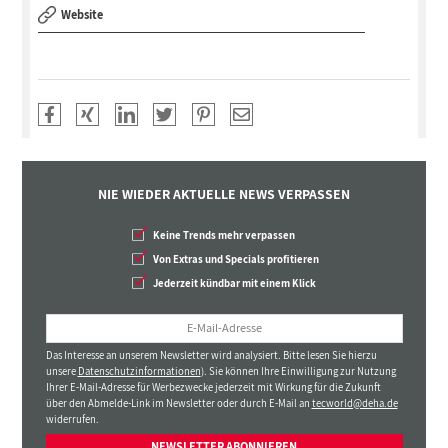
Website
NIE WIEDER AKTUELLE NEWS VERPASSEN
Keine Trends mehr verpassen
Von Extras und Specials profitieren
Jederzeit kündbar mit einem Klick
Das Interesse an unserem Newsletter wird analysiert. Bitte lesen Sie hierzu
unsere
Datenschutzinformationen
). Sie können Ihre Einwilligung zur Nutzung
Ihrer E-Mail-Adresse für Werbezwecke jederzeit mit Wirkung für die Zukunft
über den Abmelde-Link im Newsletter oder durch E-Mail an
tecworld@deha.de
widerrufen.
NEWSLETTER ABONNIEREN