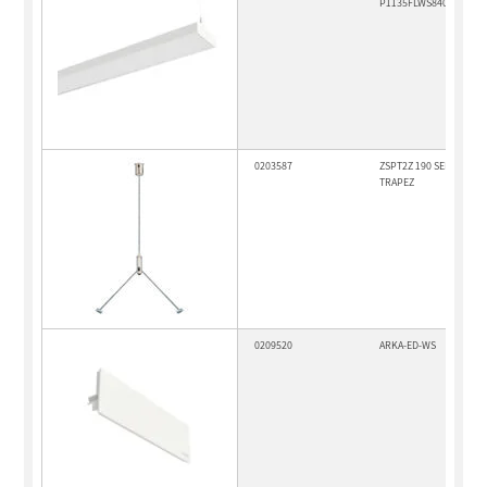
P1135FLWS840MPO055
0203587
ZSPT2Z 190 SEILPENDE
TRAPEZ
0209520
ARKA-ED-WS