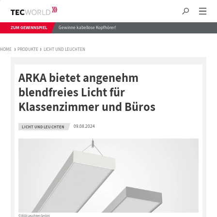
ZUM GEWINNSPIEL
Gewinne kabellose Kopfhörer!
HOME
PRODUKTE
LICHT UND LEUCHTEN
ARKA bietet angenehm
blendfreies Licht für
Klassenzimmer und Büros
09.08.2024
LICHT UND LEUCHTEN
© RIDI Leuchten GmbH