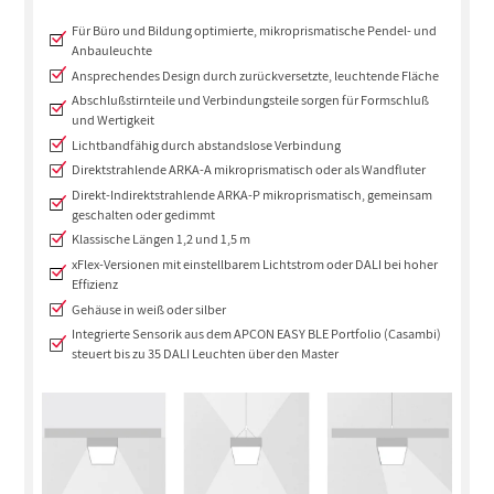
Für Büro und Bildung optimierte, mikroprismatische Pendel- und
Anbauleuchte
Ansprechendes Design durch zurückversetzte, leuchtende Fläche
Abschlußstirnteile und Verbindungsteile sorgen für Formschluß
und Wertigkeit
Lichtbandfähig durch abstandslose Verbindung
Direktstrahlende ARKA-A mikroprismatisch oder als Wandfluter
Direkt-Indirektstrahlende ARKA-P mikroprismatisch, gemeinsam
geschalten oder gedimmt
Klassische Längen 1,2 und 1,5 m
xFlex-Versionen mit einstellbarem Lichtstrom oder DALI bei hoher
Effizienz
Gehäuse in weiß oder silber
Integrierte Sensorik aus dem APCON EASY BLE Portfolio (Casambi)
steuert bis zu 35 DALI Leuchten über den Master