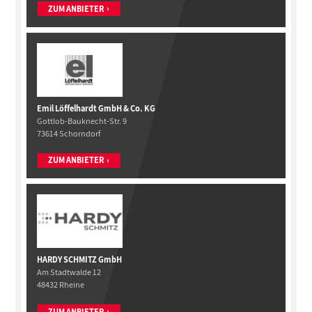
ZUM ANBIETER
Emil Löffelhardt GmbH & Co. KG
Gottlob-Bauknecht-Str. 9
73614 Schorndorf
ZUM ANBIETER
HARDY SCHMITZ GmbH
Am Stadtwalde 12
48432 Rheine
ZUM ANBIETER