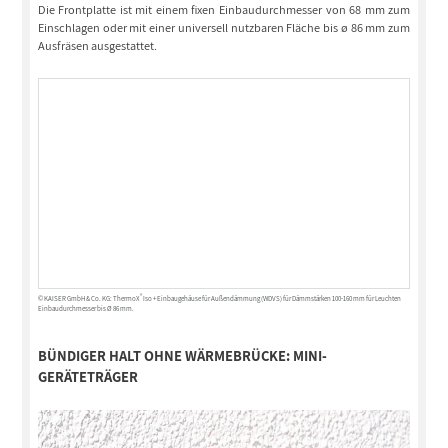
Die Frontplatte ist mit einem fixen Einbaudurchmesser von 68 mm zum
Einschlagen oder mit einer universell nutzbaren Fläche bis ø 86 mm zum
Ausfräsen ausgestattet.
®
© KAISER GmbH & Co. KG: ThermoX
Iso + Einbaugehäuse für Außendämmung (WDVS) für Dämmstärken 100-160 mm für Leuchten
Einbaudurchmesser bis Ø 86 mm.
BÜNDIGER HALT OHNE WÄRMEBRÜCKE:
MINI-
GERÄTETRÄGER