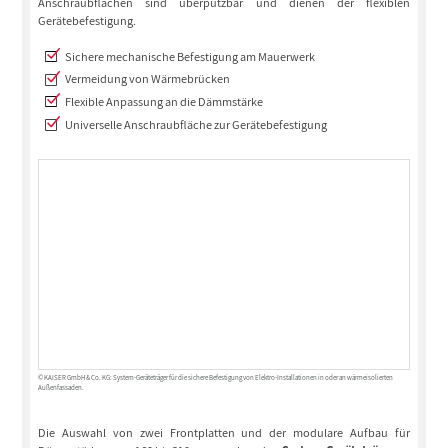
Anschraubflächen sind überputzbar und dienen der flexiblen
Gerätebefestigung.
Sichere mechanische Befestigung am Mauerwerk
Vermeidung von Wärmebrücken
Flexible Anpassung an die Dämmstärke
Universelle Anschraubfläche zur Gerätebefestigung
© KAISER GmbH & Co. KG: System-Geräteträger für die sichere Befestigung von Elektro-Installationen in oder an wärmeisolierten
Außenfassaden.
Die Auswahl von zwei Frontplatten und der modulare Aufbau für