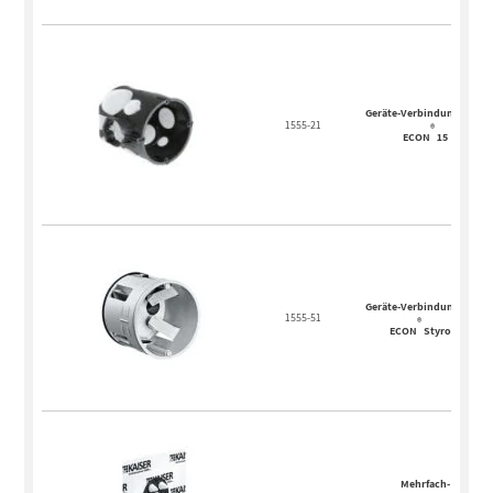
Geräte-Verbindungsdose
1555-21
®
ECON
15
Geräte-Verbindungsdose
1555-51
®
ECON
Styro55
Mehrfach-