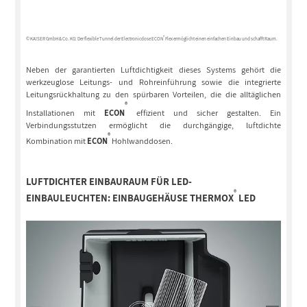
®
© KAISER GmbH & Co. KG: Der flexible Tunnel der Electronicdose ECON
Flex ermöglicht einen einfachen Einbau und schafft Raum.
Neben der garantierten Luftdichtigkeit dieses Systems gehört die
werkzeuglose Leitungs- und Rohreinführung sowie die integrierte
Leitungsrückhaltung zu den spürbaren Vorteilen, die die alltäglichen
®
Installationen mit
ECON
effizient und sicher gestalten. Ein
Verbindungsstutzen ermöglicht die durchgängige, luftdichte
®
Kombination mit
ECON
Hohlwanddosen.
LUFTDICHTER EINBAURAUM FÜR LED-
®
EINBAULEUCHTEN:
EINBAUGEHÄUSE THERMOX
LED