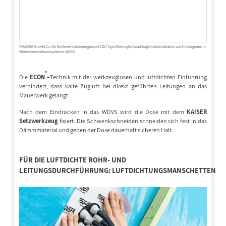
®
© KAISER GmbH & Co. KG: Die Geräte-Verbindungsdose ECON
Styro55 ermöglicht nachträglich die Installation von Einbaugeräten in
Wärmedämmverbundsystemen (WDVS).
®
Die
ECON
–
Technik mit der werkzeuglosen und luftdichten Einführung
verhindert, dass kalte Zugluft bei direkt geführten Leitungen an das
Mauerwerk gelangt.
Nach dem Eindrücken in das WDVS wird die Dose mit dem
KAISER
Setzwerkzeug
fixiert. Die Schwenkschneiden schneiden sich fest in das
Dämmmaterial und geben der Dose dauerhaft sicheren Halt.
FÜR DIE LUFTDICHTE ROHR- UND
LEITUNGSDURCHFÜHRUNG:
LUFTDICHTUNGSMANSCHETTEN