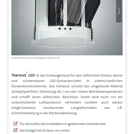
®
© KAISER GmbH & Co. KG: Einbaugehäuse ThermoX
LED
© KAISER Gm
®
ThermoX
LED
ist das Einbaugehäuse für den luftdichten Einbau starrer
und schwenkbarer LED-Einbauleuchten in unterschiedlichen
Deckenkonstruktionen. Das Gehäuse schützt das umgebende Material
(Dampfsperrfolie, Dämmung etc.) vor den hohen Betriebstemperaturen
und schafft einen luftdichten Abschluss. Somit wird nicht nur ein
unkontrollierter Luftaustausch verhindert sondern auch daraus
möglicherweise resultierende Langzeitschäden wie z.B.
Schimmelbildung in der Deckendämmung.
Für die luftdichte Installation in gedämmten Hohldecken
Nachträglicher Einbau von unten