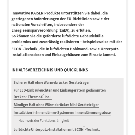
Innovative KAISER Produkte unterstützen Sie dabei, die
gestiegenen Anforderungen der EU-Richtlinien sowie der
nationalen Vorschriften, insbesondere der
Energieeinsparverordnung (EnEV), zu erfüllen.
So können Sie die geforderte luftdichte Gebäudehülle
problemlos und zuverlässig realisieren – beispielsweise mit der
®
ECON
–
Technik, die in luftdichten Hohlwand- sowie Unterputz-
Installationsdosen und Einbaugehäusen zum Einsatz kommt.
INHALTSVERZEICHNIS UND QUICKLINKS
Sicherer Halt ohne Wärmebrücke: Geräteträger
Für LED-Einbauleuchten und Einbaugeräte in gedämmten
®
Decken:
ThermoX
Iso +
Bündiger Halt ohne Wärmebrücke: Mini-Geräteträger
Installation in Innendämm-Systemen: Innendämmungsdose
Nachweis der Funktionsfähigkeit
®
Luftdichte Unterputz-Installation mit
ECON
–
Technik.