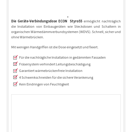
®
Die Geräte-Verbindungsdose ECON
Styro55
ermöglicht nachträglich
die Installation von Einbaugeräten wie Steckdosen und Schaltern in
organischen Wärmedämmverbundsystemen (WDVS). Schnell, sicher und
ohne Wärmebrücken.
Mit wenigen Handgriffen ist die Dose eingesetzt und fixiert.
Für die nachträgliche Installation in gedämmten Fassaden
Fräsersystem verhindert Leitungsbeschädigung
Garantiert wärmebrückenfreie Installation
4 Schwenkschneiden für die sichere Verankerung
Kein Eindringen von Feuchtigkeit