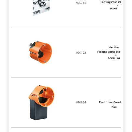
Leitungsmanschette
9059-61
®
ECON
Geräte-
Verbindungsdose O-range
9264-22
®
ECON
64
®
Electronic-Dose
ECON
9268-94
Flex