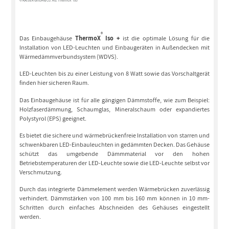
© KAISER GmbH & Co. KG: ThermoX
Iso
®
Das Einbaugehäuse
ThermoX
Iso +
ist die optimale Lösung für die
Installation von LED-Leuchten und Einbaugeräten in Außendecken mit
Wärmedämmverbundsystem (WDVS).
LED-Leuchten bis zu einer Leistung von 8 Watt sowie das Vorschaltgerät
finden hier sicheren Raum.
Das Einbaugehäuse ist für alle gängigen Dämmstoffe, wie zum Beispiel:
Holzfaserdämmung, Schaumglas, Mineralschaum oder expandiertes
Polystyrol (EPS) geeignet.
Es bietet die sichere und wärmebrückenfreie Installation von starren und
schwenkbaren LED-Einbauleuchten in gedämmten Decken. Das Gehäuse
schützt das umgebende Dämmmaterial vor den hohen
Betriebstemperaturen der LED-Leuchte sowie die LED-Leuchte selbst vor
Verschmutzung.
Durch das integrierte Dämmelement werden Wärmebrücken zuverlässig
verhindert. Dämmstärken von 100 mm bis 160 mm können in 10 mm-
Schritten durch einfaches Abschneiden des Gehäuses eingestellt
werden.