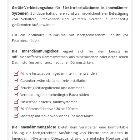
Geräte-Verbindungsdose für Elektro-Installationen in Innendämm-
Systemen.
Zur dauerhaft sicheren und wärmebrückenfreien Befestigung
von Schaltern, Steckdosen und weiteren Geräten in innenseitig
gedämmten Außenwänden.
Für ein optimales Raumklima mit nachgewiesenem Schutz vor
Feuchteschäden.
Die Innendämmungsdose
eignet sich für den Einsatz in
diffusionsoffenen Dämmsystemen aus mineralischen oder organischen
Dämmstoffen bei unterschiedlichen Dämmstärken.
Für die Installation in gedämmten Innenwänden
Garantiert wärmebrückenfreie Installation
Feuchtigkeitsregulierend und dämmend
Vermeidung feuchtebedingter Bauschäden
Einsetzbar in vielen Dämmsystemen
Für Dämmstärken von 30 bis 100 mm
Montage am Mauerwerk ohne Gips oder Mörtel
Die Innendämmungsdose
bietet dem Verarbeiter eine komfortable
Lösung zur fachgerechten Ausführung von Elektro-Installationen in
Innendämm-Systemen. Überzeugend sind die einfache Montage und