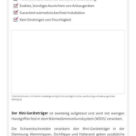
Exaktes, bündiges Ausrichten von Anbaugeräten
Garantiert wärmebrückenfreie Installation
Kein Eindringen von Feuchtigkeit
© KAISER GmbH & Co. KG: Der Mini-Geräteträger ermöglicht die nachträglich sichere, wandbündige und exakt ausgerichtete
Befestigung.
Der Mini-Geräteträger
ist zweiteilig aufgebaut und wird mit wenigen
Handgriffen fest in dem Wärmedämmverbundsystem (WDVS) verankert.
Die Schwenkschneiden verankern den Mini-Geräteträger in der
Dämmung. Klemmrippen, Dichtlippe und Halterand geben zusätzliche