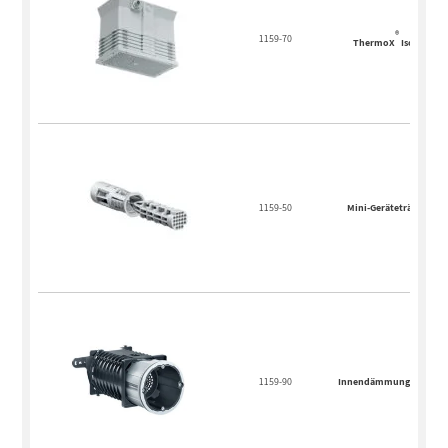
®
1159-70
ThermoX
Iso +
1159-50
Mini-Geräteträger
1159-90
Innendämmungsdose