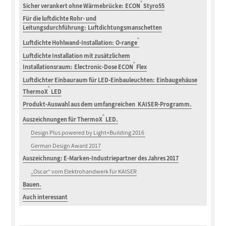
®
Sicher verankert ohne Wärmebrücke:
ECON
Styro55
Für die luftdichte Rohr- und
Leitungsdurchführung: Luftdichtungsmanschetten
®
Luftdichte Hohlwand-Installation:
O-range
Luftdichte Installation mit zusätzlichem
®
Installationsraum:
Electronic-Dose ECON
Flex
Luftdichter Einbauraum für LED-Einbauleuchten:
Einbaugehäuse
®
ThermoX
LED
Produkt-Auswahl aus dem umfangreichen KAISER-Programm.
®
Auszeichnungen für ThermoX
LED.
Design Plus powered by Light+Building 2016
German Design Award 2017
Auszeichnung: E-Marken-Industriepartner des Jahres 2017
„Oscar“ vom Elektrohandwerk für KAISER
Bauen.
Auch interessant