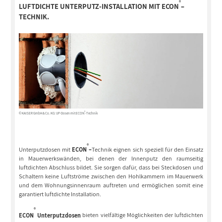
®
LUFTDICHTE UNTERPUTZ-INSTALLATION MIT
ECON
–
TECHNIK.
®
© KAISER GmbH & Co. KG: UP-Dosen mit ECON
-Technik
®
Unterputzdosen mit
ECON
–
Technik eignen sich speziell für den Einsatz
in Mauerwerkswänden, bei denen der Innenputz den raumseitig
luftdichten Abschluss bildet. Sie sorgen dafür, dass bei Steckdosen und
Schaltern keine Luftströme zwischen den Hohlkammern im Mauerwerk
und dem Wohnungsinnenraum auftreten und ermöglichen somit eine
garantiert luftdichte Installation.
®
ECON
Unterputzdosen
bieten vielfältige Möglichkeiten der luftdichten