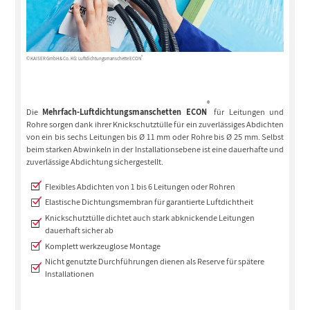
®
© KAISER GmbH & Co. KG: Luftdichtungsmanschette ECON
®
Die
Mehrfach-Luftdichtungsmanschetten ECON
für Leitungen und
Rohre sorgen dank ihrer Knickschutztülle für ein zuverlässiges Abdichten
von ein bis sechs Leitungen bis Ø 11 mm oder Rohre bis Ø 25 mm. Selbst
beim starken Abwinkeln in der Installationsebene ist eine dauerhafte und
zuverlässige Abdichtung sichergestellt.
Flexibles Abdichten von 1 bis 6 Leitungen oder Rohren
Elastische Dichtungsmembran für garantierte Luftdichtheit
Knickschutztülle dichtet auch stark abknickende Leitungen
dauerhaft sicher ab
Komplett werkzeuglose Montage
Nicht genutzte Durchführungen dienen als Reserve für spätere
Installationen