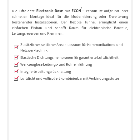
®
Die luftdichte
Electronic-Dose
mit
ECON
–
Technik ist aufgrund ihrer
schnellen Montage ideal für die Modernisierung oder Erweiterung
bestehender Installationen. Der flexible Tunnel ermöglicht einen
einfachen Einbau und schafft Raum für elektronische Bauteile,
Leitungsreserven und Klemmen.
Zusätzlicher, seitlicher Anschlussraum für Kommunikations-und
Netzwerktechnik
Elastische Dichtungsmembranen für garantierte Luftdichtheit
Werkzeuglose Leitungs- und Rohreinführung
Integrierte Leitungsrückhaltung
Luftdicht und vollisoliert kombinierbar mit Verbindungsstutze