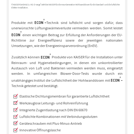
®
© KAISER GmbH & Co. KG: O-range
steht bei KAISER für die neue Generation Hohlwanddosen für die Standard- und die luftdichte
Elektro-Installation.
®
Produkte mit
ECON
–
Technik sind luftdicht und sorgen dafür, dass
unerwünschte Lüftungswärmeverluste vermieden werden. Somit leistet
®
ECON
einen wichtigen Beitrag zur Erfüllung der Anforderungen der EU-
Richtlinie zur Energieeffizienz sowie der jeweiligen nationalen
Umsetzungen, wie der Energieeinsparverordnung (EnEV).
®
Zusätzlich können
ECON
Produkte von KAISER für die Installation unter
Reinraum- und Hygienebedingungen, in denen ein unkontrollierter
Austausch von Luft und Bakterien vermieden werden muss, eingesetzt
werden. In umfangreichen Blower-Door-Tests wurde durch ein
®
unabhängiges Institut die Luftdichtheit der Hohlwanddosen mit
ECON
–
Technik getestet und bestätigt.
Elastische Dichtungsmembran für garantierte Luftdichtheit
Werkzeuglose Leitungs- und Rohreinführung
Integrierte Zugentlastung nach DIN EN 60670
Luftdichte Kombinationen mit Verbindungsstutzen
Geräteschrauben mit Plus-Minus-Antrieb
Innovative Öffnungslasche