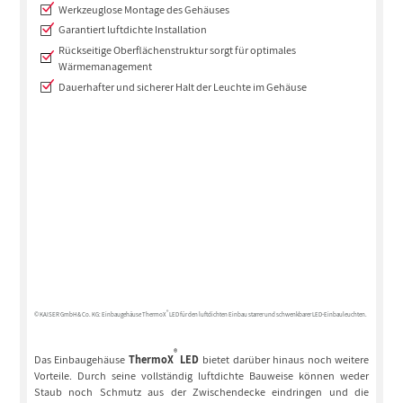
Werkzeuglose Montage des Gehäuses
Garantiert luftdichte Installation
Rückseitige Oberflächenstruktur sorgt für optimales
Wärmemanagement
Dauerhafter und sicherer Halt der Leuchte im Gehäuse
®
© KAISER GmbH & Co. KG: Einbaugehäuse ThermoX
LED für den luftdichten Einbau starrer und schwenkbarer LED-Einbauleuchten.
®
Das Einbaugehäuse
ThermoX
LED
bietet darüber hinaus noch weitere
Vorteile. Durch seine vollständig luftdichte Bauweise können weder
Staub noch Schmutz aus der Zwischendecke eindringen und die