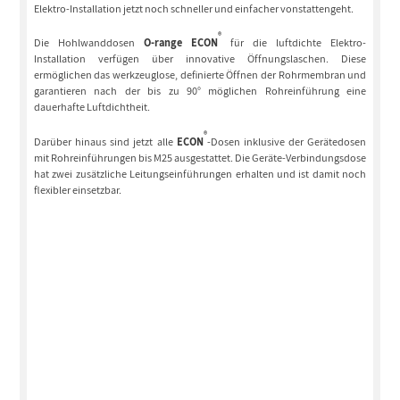
Elektro-Installation jetzt noch schneller und einfacher vonstattengeht.
®
Die Hohlwanddosen
O-range ECON
für die luftdichte Elektro-
Installation verfügen über innovative Öffnungslaschen. Diese
ermöglichen das werkzeuglose, definierte Öffnen der Rohrmembran und
garantieren nach der bis zu 90° möglichen Rohreinführung eine
dauerhafte Luftdichtheit.
®
Darüber hinaus sind jetzt alle
ECON
-Dosen inklusive der Gerätedosen
mit Rohreinführungen bis M25 ausgestattet. Die Geräte-Verbindungsdose
hat zwei zusätzliche Leitungseinführungen erhalten und ist damit noch
flexibler einsetzbar.