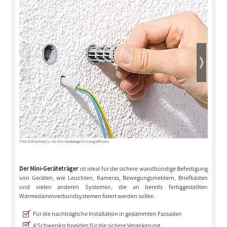
© KAISER GmbH & Co. KG: Mini-Geräteträger für Energieeffizienz
© KAISER GmbH
Der Mini-Geräteträger
ist ideal für die sichere wandbündige Befestigung
von Geräten, wie Leuchten, Kameras, Bewegungsmeldern, Briefkästen
und vielen anderen Systemen, die an bereits fertiggestellten
Wärmedämmverbundsystemen fixiert werden sollen.
Für die nachträgliche Installation in gedämmten Fassaden
4 Schwenkschneiden für die sichere Verankerung