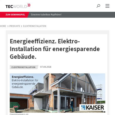
ZUM GEWINNSPIEL
Gewinne kabellose Kopfhörer!
HOME
PRODUKTE
ELEKTROINSTALLATION
Energieeffizienz. Elektro-
Installation für energiesparende
Gebäude.
07.09.2018
ELEKTROINSTALLATION
© KAISER GmbH & Co. KG