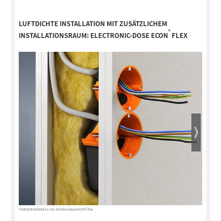
LUFTDICHTE INSTALLATION MIT ZUSÄTZLICHEM
®
INSTALLATIONSRAUM:
ELECTRONIC-DOSE ECON
FLEX
®
© KAISER GmbH & Co. KG: Electronicdose ECON
Flex
© KAISER Gm