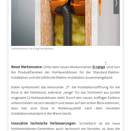
®
© KAISER GmbH & Co. KG: O-range
Hohlwanddose
© KAISER Gm
®
Neuer Markenname:
Unter dem neuen Markennamen
O-range
sind nun
die Produktfamilien der Hohlwanddosen für die Standard-Elektro-
Installation und die luftdichte Elektro-Installation zusammengefasst.
Dabei symbolisiert das kreisrunde „O“ die Installationsöffnung für die
Dose in der Hohlwand, während „range“ für das Sortiment aus zurzeit
insgesamt 12 Hohlwanddosen steht. Durch den neuen, kräftigen Farbton
unterscheiden sie sich deutlich und lassen auf den ersten Blick erkennen,
dass hier eine Dose in Markenqualität nach dem neuesten
Installationsstandard in der Wand steckt.
Innovative technische Verbesserungen:
Schließlich ist die neue
Hohlwanddosen-Generation auch technisch ein Vorreiter, so dass die