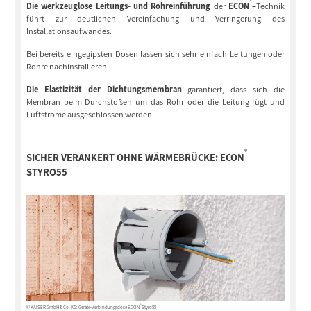
®
Die werkzeuglose Leitungs- und Rohreinführung
der
ECON
–
Technik
führt zur deutlichen Vereinfachung und Verringerung des
Installationsaufwandes.
Bei bereits eingegipsten Dosen lassen sich sehr einfach Leitungen oder
Rohre nachinstallieren.
Die Elastizität der Dichtungsmembran
garantiert, dass sich die
Membran beim Durchstoßen um das Rohr oder die Leitung fügt und
Luftströme ausgeschlossen werden.
®
SICHER VERANKERT OHNE WÄRMEBRÜCKE:
ECON
STYRO55
®
© KAISER GmbH & Co. KG: Geräte-Verbindungsdose ECON
Styro55