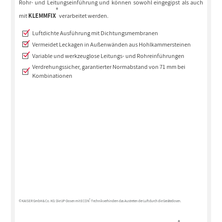
Rohr- und Leitungseinführung und können sowohl eingegipst als auch
®
mit
KLEMMFIX
verarbeitet werden.
Luftdichte Ausführung mit Dichtungsmembranen
Vermeidet Leckagen in Außenwänden aus Hohlkammersteinen
Variable und werkzeuglose Leitungs- und Rohreinführungen
Verdrehungssicher, garantierter Normabstand von 71 mm bei
Kombinationen
®
© KAISER GmbH & Co. KG: Die UP-Dosen mit ECON
-Technik verhindern das Austreten der Luft durch die Gerätedosen.